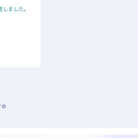
意しました。
の
すの