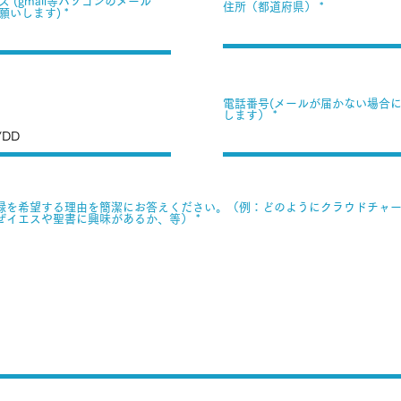
 (gmail等パソコンのメール
住所（都道府県）
願いします)
電話番号(メールが届かない場合
します）
録を希望する理由を簡潔にお答えください。（例：どのようにクラウドチャ
ぜイエスや聖書に興味があるか、等）